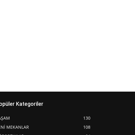
opüler Kategoriler
AŞAM
130
ENİ MEKANLAR
108