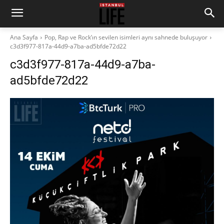
Ana Sayfa
Pop, Rap ve Rock’ın sevilen isimleri aynı sahnede buluşuyor
c3d3f977-817a-44d9-a7ba-ad5bfde72d22
c3d3f977-817a-44d9-a7ba-
ad5bfde72d22