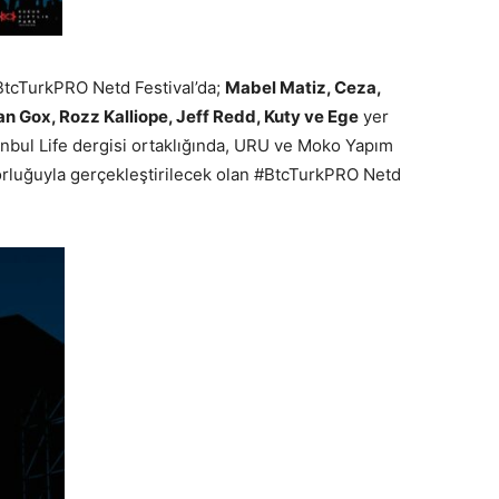
BtcTurkPRO Netd Festival’da;
Mabel Matiz, Ceza,
an Gox, Rozz Kalliope, Jeff Redd, Kuty ve Ege
yer
tanbul Life dergisi ortaklığında, URU ve Moko Yapım
rluğuyla gerçekleştirilecek olan #BtcTurkPRO Netd