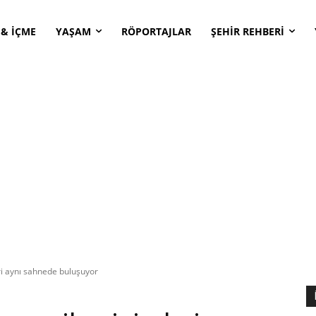
 & İÇME
YAŞAM
RÖPORTAJLAR
ŞEHİR REHBERİ
eri aynı sahnede buluşuyor