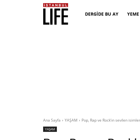
DERGİDE BU AY
YEME
Ana Sayfa
YAŞAM
Pop, Rap ve Rock’ın sevilen isiml
YAŞAM