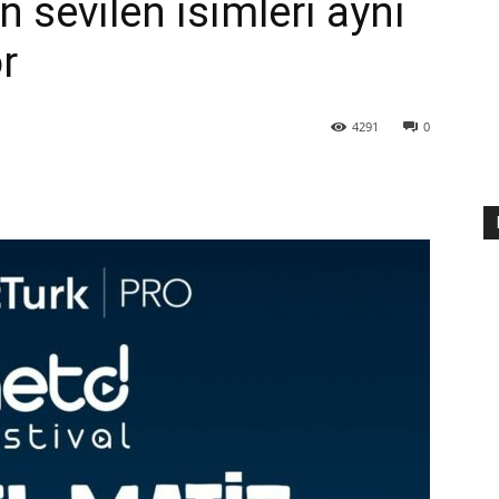
n sevilen isimleri aynı
r
4291
0