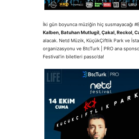
İki gün boyunca müziğin hiç susmayacağı #
Kalben, Batuhan Mutlugil, Çakal, Reckol, C
alacak. Netd Müzik, KüçükÇiftlik Park ve İs
organizasyonu ve BtcTurk | PRO ana sponso
Festival’in biletleri passo’da!