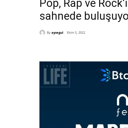
Pop, Rap ve Rock’ı
sahnede buluşuyo
By
aysegul
Ekim 5, 2022
Paylaş