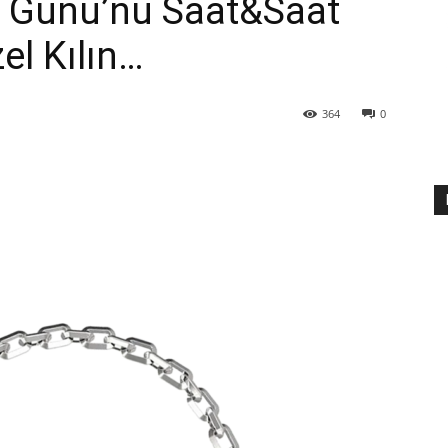
er Günü’nü Saat&Saat
l Kılın…
364
0