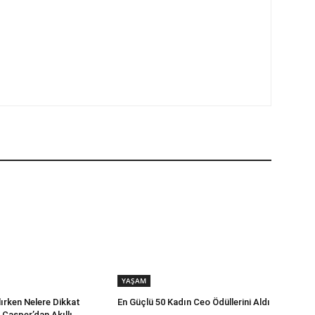
YAŞAM
lırken Nelere Dikkat
En Güçlü 50 Kadın Ceo Ödüllerini Aldı
 Casper’dan Akıllı