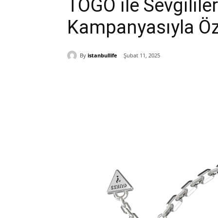
TOGO ile Sevgilil
Kampanyasıyla Öze
By
istanbullife
Şubat 11, 2025
Paylaş