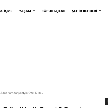
 & İÇME
YAŞAM
RÖPORTAJLAR
ŞEHİR REHBERİ
Saat Kampanyasıyla Özel Kılın...