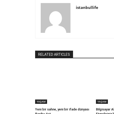
istanbullife
RELATED ARTICLES
YAŞAM
YAŞAM
Yeni bir sahne, yeni bir ifade dünyası
Bilgisayar A
Paribu Art
Etmelisiniz?