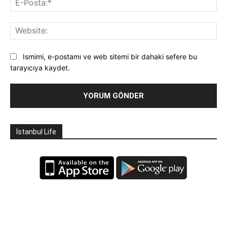
Pos
Web
Ismimi, e-postamı ve web sitemi bir dahaki sefere bu
tarayıcıya kaydet.
İstanbul Life