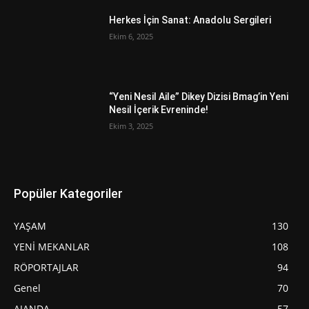
Herkes İçin Sanat: Anadolu Sergileri
Ekim 6, 2025
“Yeni Nesil Aile” Dikey Dizisi Bmag’in Yeni
Nesil İçerik Evreninde!
Ekim 3, 2025
Popüler Kategoriler
YAŞAM
130
YENİ MEKANLAR
108
RÖPORTAJLAR
94
Genel
70
AJANDA
57