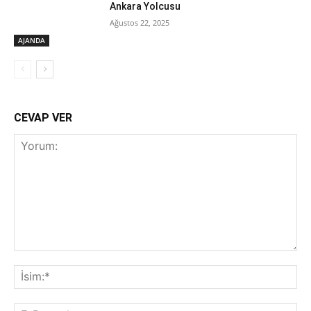
Ankara Yolcusu
Ağustos 22, 2025
AJANDA
CEVAP VER
Yorum:
İsi
E-