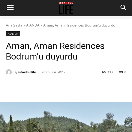
Ana Sayfa
AJANDA
Aman, Aman Residences Bodrum’u duyurdu
AJANDA
Aman, Aman Residences
Bodrum’u duyurdu
By
istanbullife
Temmuz 4, 2025
333
0