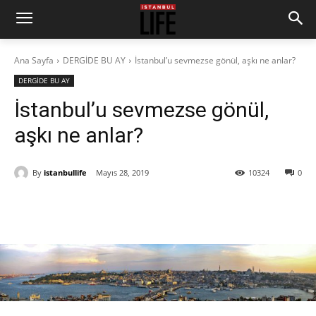
Ana Sayfa
DERGİDE BU AY
İstanbul’u sevmezse gönül, aşkı ne anlar?
DERGİDE BU AY
İstanbul’u sevmezse gönül,
aşkı ne anlar?
By
istanbullife
Mayıs 28, 2019
10324
0