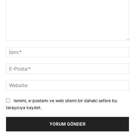
Yorum:
İsi
E-
Pos
Web
Ismimi, e-postamı ve web sitemi bir dahaki sefere bu
tarayıcıya kaydet.