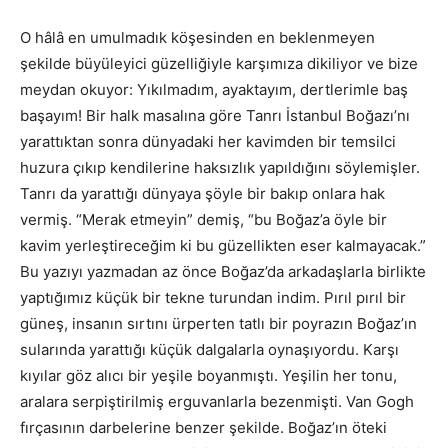
O hâlâ en umulmadık köşesinden en beklenmeyen
şekilde büyüleyici güzelliğiyle karşımıza dikiliyor ve bize
meydan okuyor: Yıkılmadım, ayaktayım, dertlerimle baş
başayım! Bir halk masalına göre Tanrı İstanbul Boğazı’nı
yarattıktan sonra dünyadaki her kavimden bir temsilci
huzura çıkıp kendilerine haksızlık yapıldığını söylemişler.
Tanrı da yarattığı dünyaya şöyle bir bakıp onlara hak
vermiş. “Merak etmeyin” demiş, “bu Boğaz’a öyle bir
kavim yerleştireceğim ki bu güzellikten eser kalmayacak.”
Bu yazıyı yazmadan az önce Boğaz’da arkadaşlarla birlikte
yaptığımız küçük bir tekne turundan indim. Pırıl pırıl bir
güneş, insanın sırtını ürperten tatlı bir poyrazın Boğaz’ın
sularında yarattığı küçük dalgalarla oynaşıyordu. Karşı
kıyılar göz alıcı bir yeşile boyanmıştı. Yeşilin her tonu,
aralara serpiştirilmiş erguvanlarla bezenmişti. Van Gogh
fırçasının darbelerine benzer şekilde. Boğaz’ın öteki