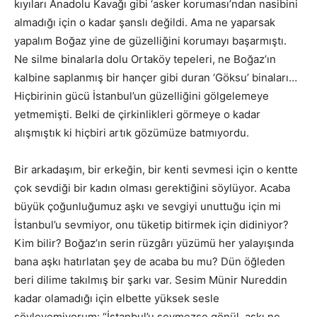
kıyıları Anadolu Kavağı gibi ‘asker koruması’ndan nasibini
almadığı için o kadar şanslı değildi. Ama ne yaparsak
yapalım Boğaz yine de güzelliğini korumayı başarmıştı.
Ne silme binalarla dolu Ortaköy tepeleri, ne Boğaz’ın
kalbine saplanmış bir hançer gibi duran ‘Göksu’ binaları…
Hiçbirinin gücü İstanbul’un güzelliğini gölgelemeye
yetmemişti. Belki de çirkinlikleri görmeye o kadar
alışmıştık ki hiçbiri artık gözümüze batmıyordu.
Bir arkadaşım, bir erkeğin, bir kenti sevmesi için o kentte
çok sevdiği bir kadın olması gerektiğini söylüyor. Acaba
büyük çoğunluğumuz aşkı ve sevgiyi unuttuğu için mi
İstanbul’u sevmiyor, onu tüketip bitirmek için didiniyor?
Kim bilir? Boğaz’ın serin rüzgârı yüzümü her yalayışında
bana aşkı hatırlatan şey de acaba bu mu? Dün öğleden
beri dilime takılmış bir şarkı var. Sesim Münir Nureddin
kadar olamadığı için elbette yüksek sesle
söyleyemiyorum: “İstanbul’u sevmezse gönül, aşkı ne