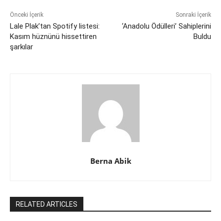
Önceki İçerik
Sonraki İçerik
Lale Plak’tan Spotify listesi:
‘Anadolu Ödülleri’ Sahiplerini
Kasım hüznünü hissettiren
Buldu
şarkılar
Berna Abik
RELATED ARTICLES