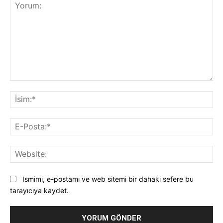
Yorum:
İsi
E-
Pos
Web
Ismimi, e-postamı ve web sitemi bir dahaki sefere bu
tarayıcıya kaydet.