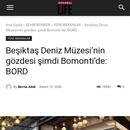
Ana Sayfa
ŞEHİR REHBERİ
YENİ MEKANLAR
Beşiktaş Deniz
Müzesi'nin gözdesi şimdi Bomonti'de: BORD
YENİ MEKANLAR
Beşiktaş Deniz Müzesi’nin
gözdesi şimdi Bomonti’de:
BORD
By
Berna Abik
Kasım 10, 2020
18545
0