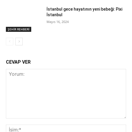
İstanbul gece hayatının yeni bebeği: Pixi
İstanbul
Mayıs 16, 2024
ŞEHİR REHBERİ
CEVAP VER
Yorum:
İsi