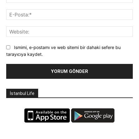
E-
Pos
Web
Ismimi, e-postamı ve web sitemi bir dahaki sefere bu
tarayıcıya kaydet.
İstanbul Life