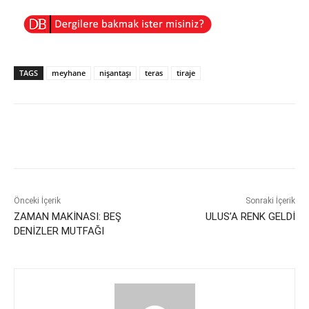
TAGS
meyhane
nişantaşı
teras
tiraje
Önceki İçerik
Sonraki İçerik
ZAMAN MAKİNASI: BEŞ
ULUS’A RENK GELDİ
DENİZLER MUTFAĞI