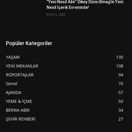
“Yeni Nesil Aile” Dikey Dizisi Bmag’in Yeni
Nesil İçerik Evreninde!
Ekim 3, 2025
Popüler Kategoriler
YAŞAM
130
YENİ MEKANLAR
108
RÖPORTAJLAR
94
Genel
70
AJANDA
57
YEME & İÇME
50
BERNA ABİK
34
ŞEHİR REHBERİ
27