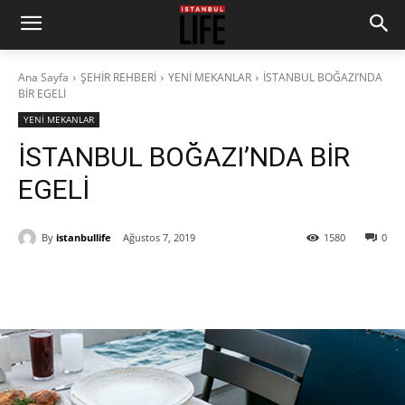
Ana Sayfa
ŞEHİR REHBERİ
YENİ MEKANLAR
İSTANBUL BOĞAZI’NDA
BİR EGELİ
YENİ MEKANLAR
İSTANBUL BOĞAZI’NDA BİR
EGELİ
By
istanbullife
Ağustos 7, 2019
1580
0