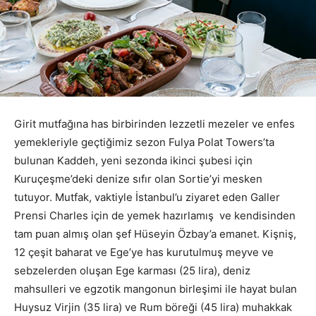
Girit mutfağına has birbirinden lezzetli mezeler ve enfes
yemekleriyle geçtiğimiz sezon Fulya Polat Towers’ta
bulunan Kaddeh, yeni sezonda ikinci şubesi için
Kuruçeşme’deki denize sıfır olan Sortie’yi mesken
tutuyor.
Mutfak, vaktiyle İstanbul’u ziyaret eden Galler
Prensi Charles için de yemek hazırlamış
ve kendisinden
tam puan almış olan şef Hüseyin Özbay’a emanet. Kişniş,
12 çeşit baharat ve Ege’ye has kurutulmuş meyve ve
sebzelerden oluşan Ege karması (25 lira), deniz
mahsulleri ve egzotik mangonun birleşimi ile hayat bulan
Huysuz Virjin (35 lira) ve Rum böreği (45 lira) muhakkak