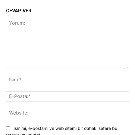
CEVAP VER
Yorum:
İsi
E-
Pos
Web
Ismimi, e-postamı ve web sitemi bir dahaki sefere bu
tarayıcıya kaydet.