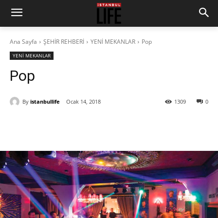
Ana Sayfa
ŞEHİR REHBERİ
YENİ MEKANLAR
Pop
YENİ MEKANLAR
Pop
By
istanbullife
Ocak 14, 2018
1309
0