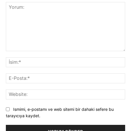
Yorum:
İsi
E-
Pos
Web
Ismimi, e-postamı ve web sitemi bir dahaki sefere bu
tarayıcıya kaydet.