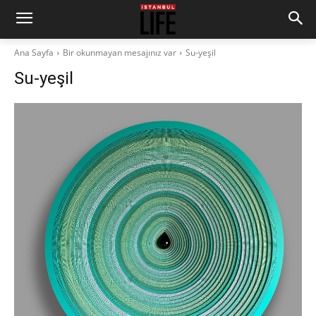
Ana Sayfa
Bir okunmayan mesajınız var
Su-yeşil
Su-yeşil