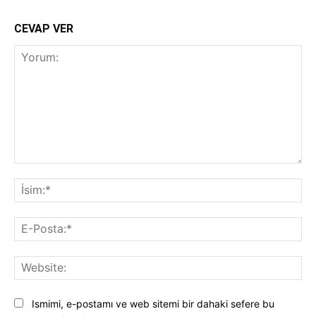
CEVAP VER
Yorum:
İsi
E-
Pos
Web
Ismimi, e-postamı ve web sitemi bir dahaki sefere bu