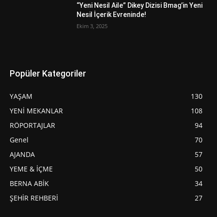
“Yeni Nesil Aile” Dikey Dizisi Bmag’in Yeni
Nesil İçerik Evreninde!
Ekim 3, 2025
Popüler Kategoriler
YAŞAM
130
YENİ MEKANLAR
108
RÖPORTAJLAR
94
Genel
70
AJANDA
57
YEME & İÇME
50
BERNA ABİK
34
ŞEHİR REHBERİ
27