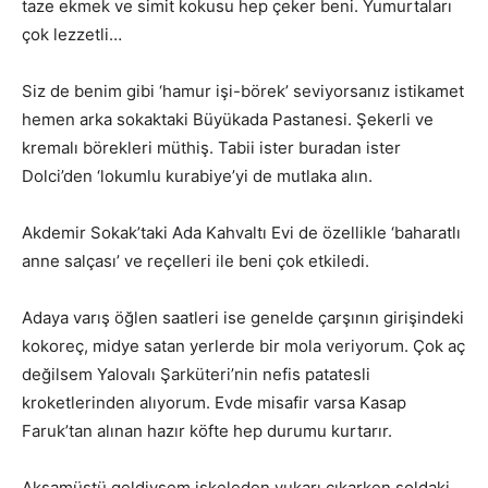
taze ekmek ve simit kokusu hep çeker beni. Yumurtaları
çok lezzetli…
Siz de benim gibi ‘hamur işi-börek’ seviyorsanız istikamet
hemen arka sokaktaki Büyükada Pastanesi. Şekerli ve
kremalı börekleri müthiş. Tabii ister buradan ister
Dolci’den ‘lokumlu kurabiye’yi de mutlaka alın.
Akdemir Sokak’taki Ada Kahvaltı Evi de özellikle ‘baharatlı
anne salçası’ ve reçelleri ile beni çok etkiledi.
Adaya varış öğlen saatleri ise genelde çarşının girişindeki
kokoreç, midye satan yerlerde bir mola veriyorum. Çok aç
değilsem Yalovalı Şarküteri’nin nefis patatesli
kroketlerinden alıyorum. Evde misafir varsa Kasap
Faruk’tan alınan hazır köfte hep durumu kurtarır.
Akşamüstü geldiysem iskeleden yukarı çıkarken soldaki