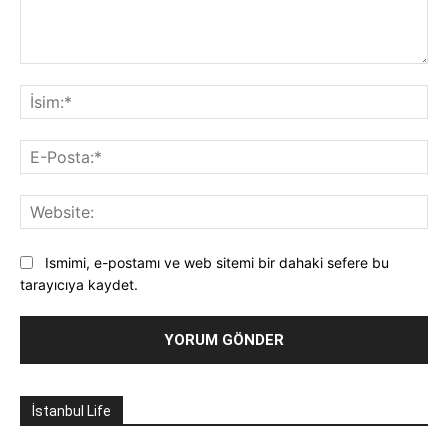
Yorum:
İsi
E-
Pos
Web
Ismimi, e-postamı ve web sitemi bir dahaki sefere bu
tarayıcıya kaydet.
İstanbul Life