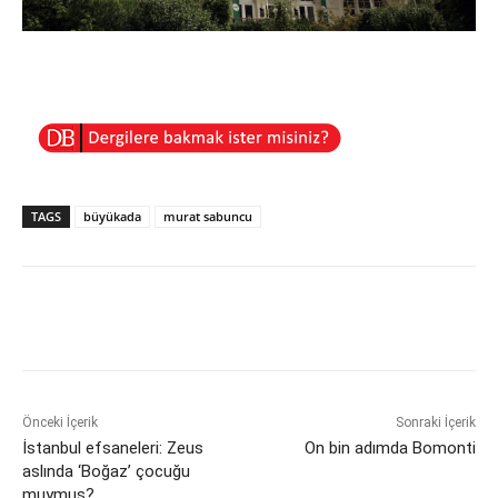
TAGS
büyükada
murat sabuncu
Önceki İçerik
Sonraki İçerik
İstanbul efsaneleri: Zeus
On bin adımda Bomonti
aslında ‘Boğaz’ çocuğu
muymuş?