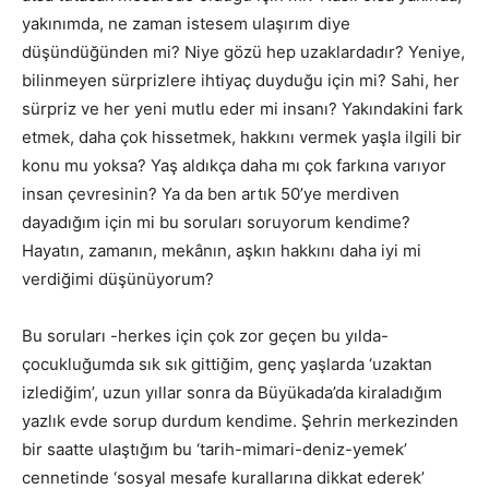
yakınımda, ne zaman istesem ulaşırım diye
düşündüğünden mi? Niye gözü hep uzaklardadır? Yeniye,
bilinmeyen sürprizlere ihtiyaç duyduğu için mi? Sahi, her
sürpriz ve her yeni mutlu eder mi insanı? Yakındakini fark
etmek, daha çok hissetmek, hakkını vermek yaşla ilgili bir
konu mu yoksa? Yaş aldıkça daha mı çok farkına varıyor
insan çevresinin? Ya da ben artık 50’ye merdiven
dayadığım için mi bu soruları soruyorum kendime?
Hayatın, zamanın, mekânın, aşkın hakkını daha iyi mi
verdiğimi düşünüyorum?
Bu soruları -herkes için çok zor geçen bu yılda-
çocukluğumda sık sık gittiğim, genç yaşlarda ‘uzaktan
izlediğim’, uzun yıllar sonra da Büyükada’da kiraladığım
yazlık evde sorup durdum kendime. Şehrin merkezinden
bir saatte ulaştığım bu ‘tarih-mimari-deniz-yemek’
cennetinde ‘sosyal mesafe kurallarına dikkat ederek’