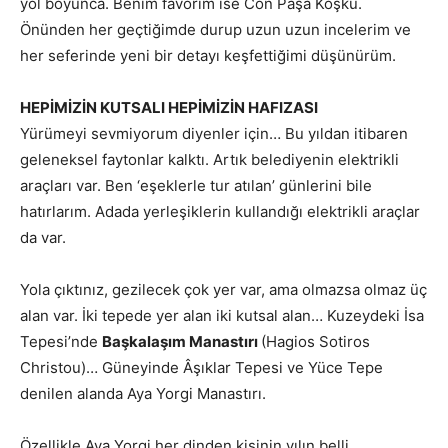
yol boyunca. Benim favorim ise Con Paşa Köşkü.
Önünden her geçtiğimde durup uzun uzun incelerim ve
her seferinde yeni bir detayı keşfettiğimi düşünürüm.
HEPİMİZİN KUTSALI HEPİMİZİN HAFIZASI
Yürümeyi sevmiyorum diyenler için… Bu yıldan itibaren
geleneksel faytonlar kalktı. Artık belediyenin elektrikli
araçları var. Ben ‘eşeklerle tur atılan’ günlerini bile
hatırlarım. Adada yerleşiklerin kullandığı elektrikli araçlar
da var.
Yola çıktınız, gezilecek çok yer var, ama olmazsa olmaz üç
alan var. İki tepede yer alan iki kutsal alan… Kuzeydeki İsa
Tepesi’nde
Başkalaşım Manastırı
(Hagios Sotiros
Christou)… Güneyinde Âşıklar Tepesi ve Yüce Tepe
denilen alanda Aya Yorgi Manastırı.
Özellikle Aya Yorgi her dinden kişinin yılın belli