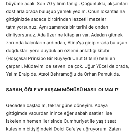
büyüme adalı. Son 70 yılının tanığı. Çoğunlukla, akşamları
dostlarla orada buluşup yemek yedim. Onun lokantasına
gittiğinizde sadece birbirinden lezzetli mezeleri
tatmıyorsunuz. Aynı zamanda bir tarihi de ondan
dinliyorsunuz. Ada üzerine kitapları var. Adadan gitmek
zorunda kalanların ardından, Atina’ya gidip orada buluşup
doğdukları yere duydukları özlemi anlattığı kitabı
(Hoşçakal Prinkipo Bir Rüyaydı Unut Gitsin) beni en
çarpanı. Müdavimi de seveni de çok. Uğur Yücel de orada,
Yalım Eralp de. Ataol Behramoğlu da Orhan Pamuk da.
SABAH, ÖĞLE VE AKŞAM MÖNÜSÜ NASIL OLMALI?
Geceden başladım, tekrar güne döneyim. Adaya
gittiğimde vapurdan inince eğer sabah saatleri ise
iskelenin hemen ilerisinde Cumhuriyet ile yaşıt saat
kulesinin bitişiğindeki Dolci Cafe’ye uğruyorum. Zaten