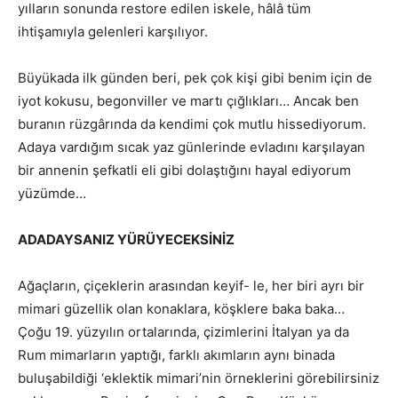
yılların sonunda restore edilen iskele, hâlâ tüm
ihtişamıyla gelenleri karşılıyor.
Büyükada ilk günden beri, pek çok kişi gibi benim için de
iyot kokusu, begonviller ve martı çığlıkları… Ancak ben
buranın rüzgârında da kendimi çok mutlu hissediyorum.
Adaya vardığım sıcak yaz günlerinde evladını karşılayan
bir annenin şefkatli eli gibi dolaştığını hayal ediyorum
yüzümde…
ADADAYSANIZ YÜRÜYECEKSİNİZ
Ağaçların, çiçeklerin arasından keyif- le, her biri ayrı bir
mimari güzellik olan konaklara, köşklere baka baka…
Çoğu 19. yüzyılın ortalarında, çizimlerini İtalyan ya da
Rum mimarların yaptığı, farklı akımların aynı binada
buluşabildiği ‘eklektik mimari’nin örneklerini görebilirsiniz