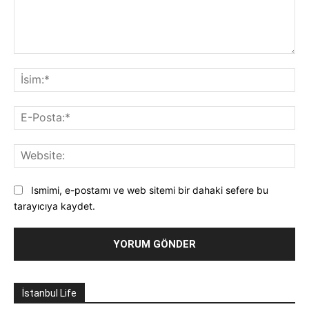
Yorum:
İsi
E-
Pos
Web
Ismimi, e-postamı ve web sitemi bir dahaki sefere bu
tarayıcıya kaydet.
İstanbul Life