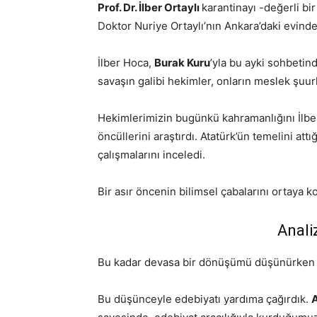
Prof. Dr. İlber Ortaylı
karantinayı -değerli bi
Doktor Nuriye Ortaylı’nın Ankara’daki evinde
İlber Hoca,
Burak Kuru
’yla bu ayki sohbetin
savaşın galibi hekimler, onların meslek şuurl
Hekimlerimizin bugünkü kahramanlığını İlb
öncüllerini araştırdı. Atatürk’ün temelini attığ
çalışmalarını inceledi.
Bir asır öncenin bilimsel çabalarını ortaya k
Anali
Bu kadar devasa bir dönüşümü düşünürken ku
Bu düşünceyle edebiyatı yardıma çağırdık.