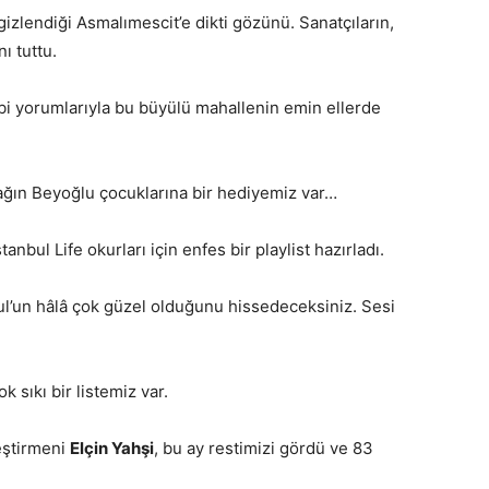
izlendiği Asmalımescit’e dikti gözünü. Sanatçıların,
ı tuttu.
ibi yorumlarıyla bu büyülü mahallenin emin ellerde
ağın Beyoğlu çocuklarına bir hediyemiz var…
İstanbul Life okurları için enfes bir playlist hazırladı.
bul’un hâlâ çok güzel olduğunu hissedeceksiniz. Sesi
 sıkı bir listemiz var.
eştirmeni
Elçin Yahşi
, bu ay restimizi gördü ve 83