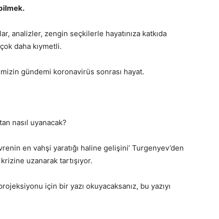
abilmek.
lar, analizler, zengin seçkilerle hayatınıza katkıda
çok daha kıymetli.
mizin gündemi koronavirüs sonrası hayat.
stan nasıl uyanacak?
evrenin en vahşi yaratığı haline gelişini’ Turgenyev’den
rizine uzanarak tartışıyor.
projeksiyonu için bir yazı okuyacaksanız, bu yazıyı