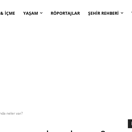
 & İÇME
YAŞAM
RÖPORTAJLAR
ŞEHİR REHBERİ
ında neler var?