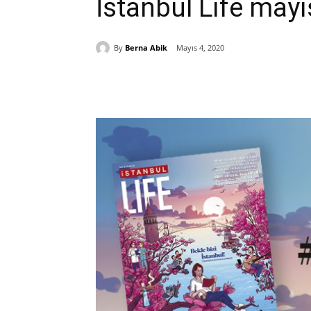
İstanbul Life mayı
By
Berna Abik
Mayıs 4, 2020
Paylaş