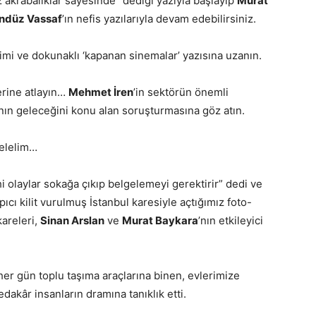
 akrabalıklar sayesinde” dediği yazıyla başlayıp
Murat
ündüz Vassaf
’ın nefis yazılarıyla devam edebilirsiniz.
imi ve dokunaklı ‘kapanan sinemalar’ yazısına uzanın.
erine atlayın…
Mehmet İren
’in sektörün önemli
nın geleceğini konu alan soruşturmasına göz atın.
gelelim…
ihi olaylar sokağa çıkıp belgelemeyi gerektirir” dedi ve
ıcı kilit vurulmuş İstanbul karesiyle açtığımız foto-
areleri,
Sinan Arslan
ve
Murat Baykara
’nın etkileyici
 her gün toplu taşıma araçlarına binen, evlerimize
dakâr insanların dramına tanıklık etti.