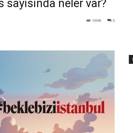
s sayısında neler var?
10598
0