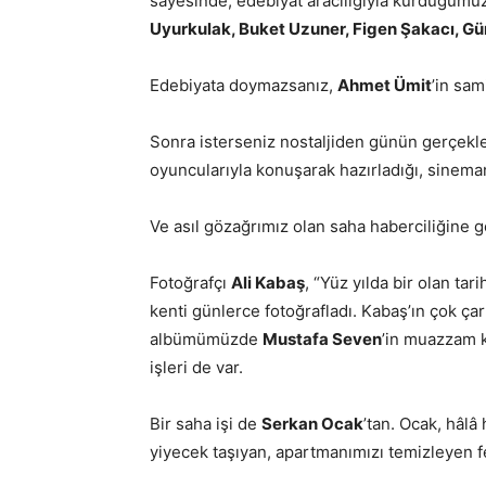
sayesinde, edebiyat aracılığıyla kurduğumuz
Uyurkulak, Buket Uzuner, Figen Şakacı, G
Edebiyata doymazsanız,
Ahmet Ümit
’in sam
Sonra isterseniz nostaljiden günün gerçekl
oyuncularıyla konuşarak hazırladığı, sinema
Ve asıl gözağrımız olan saha haberciliğine 
Fotoğrafçı
Ali Kabaş
, “Yüz yılda bir olan tar
kenti günlerce fotoğrafladı. Kabaş’ın çok çarp
albümümüzde
Mustafa Seven
’in muazzam k
işleri de var.
Bir saha işi de
Serkan Ocak
’tan. Ocak, hâlâ
yiyecek taşıyan, apartmanımızı temizleyen fe