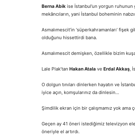
Berna Abik
ise İstanbul’un yorgun ruhunun g
mekâncıların, yani İstanbul boheminin nabzın
Asmalımescit’in ‘süperkahramanları’ fişek g
olduğunu hissettirdi bana.
Asmalımescit demişken, özellikle bizim kuş
Lale Plak’tan
Hakan Atala
ve
Erdal Akkaş
, 
O dolgun tınıları dinlerken hayatın ve İstan
iyice açın, komşularınız da dinlesin…
Şimdilik ekran için bir çalışmamız yok ama çok
Geçen ay 41 öneri istediğimiz televizyon el
öneriyle el artırdı.