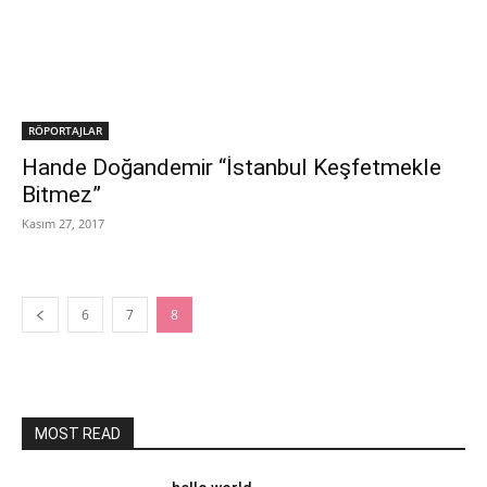
RÖPORTAJLAR
Hande Doğandemir “İstanbul Keşfetmekle
Bitmez”
Kasım 27, 2017
6
7
8
MOST READ