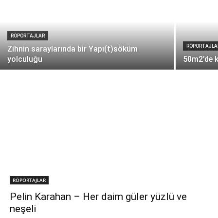
RÖPORTAJLAR
RÖPORTAJLA
Zihnin saraylarında bir Yapı(t)söküm
yolculuğu
50m2’de k
RÖPORTAJLAR
Pelin Karahan – Her daim güler yüzlü ve
neşeli