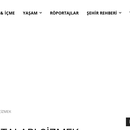
 & İÇME
YAŞAM
RÖPORTAJLAR
ŞEHİR REHBERİ
ÇİZMEK