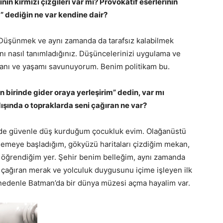
ının kırmızı çizgileri var mı? Provokatif eserlerinin
z” dediğin ne var kendine dair?
 Düşünmek ve aynı zamanda da tarafsız kalabilmek
anı nasıl tanımladığınız. Düşüncelerinizi uygulama ve
sanı ve yaşamı savunuyorum. Benim politikam bu.
irinde gider oraya yerleşirim” dedin, var mı
ışında o topraklarda seni çağıran ne var?
nde güvenle düş kurduğum çocukluk evim. Olağanüstü
izlemeye başladığım, gökyüzü haritaları çizdiğim mekan,
 öğrendiğim yer. Şehir benim belleğim, aynı zamanda
çağıran merak ve yolculuk duygusunu içime işleyen ilk
 nedenle Batman’da bir dünya müzesi açma hayalim var.