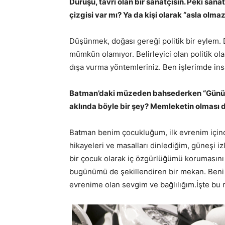
Duruşu, tavrı olan bir sanatçısın. Peki sanat
çizgisi var mı? Ya da kişi olarak “asla olma
Düşünmek, doğası gereği politik bir eylem.
mümkün olamıyor. Belirleyici olan politik ol
dışa vurma yöntemleriniz. Ben işlerimde in
Batman’daki müzeden bahsederken “Günün b
aklında böyle bir şey? Memleketin olması d
Batman benim çocukluğum, ilk evrenim içi
hikayeleri ve masalları dinlediğim, güneşi 
bir çocuk olarak iç özgürlüğümü korumasını
bugünümü de şekillendiren bir mekan. Beni 
evrenime olan sevgim ve bağlılığım.İşte bu