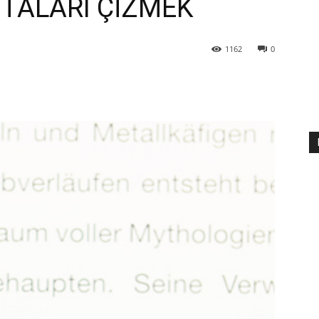
TALARI ÇİZMEK
1162
0