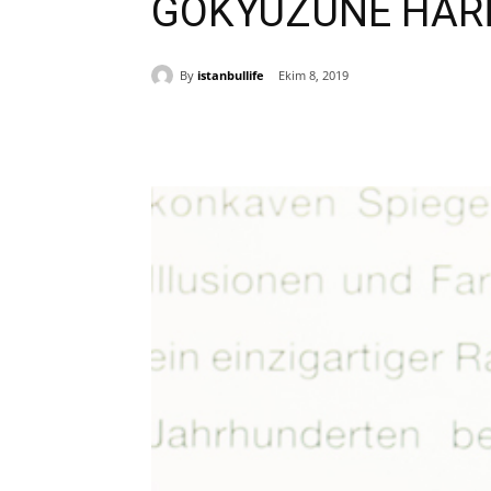
GÖKYÜZÜNE HARİ
By
istanbullife
Ekim 8, 2019
Paylaş