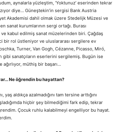
kudum, aynalarla yüzleştim, ‘Yoktunuz’ eserinden tekrar
azıyor diye… Güneştekin’in sergisi Bank Austria
yet Akademisi dahil olmak üzere Stedelijk Müzesi ve
 sanat kurumlarının sergi ortağı. Burası
 ve kabul edilmiş sanat müzelerinden biri. Çağdaş
i bir rol üstleniyor ve uluslararası sergilere ev
koschka, Turner, Van Gogh, Cézanne, Picasso, Miró,
 gibi sanatçıların eserlerini sergilemiş. Bugün ise
e ağırlıyor, müthiş bir başarı…
n var… Ne öğrendin bu hayattan?
yaş aldıkça azalmadığını tam tersine arttığını
ladığımda hiçbir şey bilmediğimi fark edip, tekrar
endim. Çocuk ruhlu kalabilmeyi engelliyor bu hayat.
erdim.