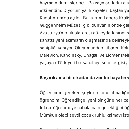
hayran oldum işlerine… Palyaçoları farklı o
etkilendim. Diyorum ya, hikayeleri baştan y
Kunstforum’da açıldı. Bu kurum Londra Krali
Guggenheim Müzesi gibi dünyanın önde gelen
Avusturya’nın uluslararası düzeyde tanınmış
sanatta yeni akımların oluşmasında belirleyic
sahipliği yapıyor. Oluşumundan itibaren Ko
Malevich, Kandinsky, Chagall ve Lichtenstein
yaşayan Türkiyeli bir sanatçıyı solo sergisiyl
Başarılı ama bir o kadar da zor bir hayatı
Öğrenmem gereken şeylerin sonu olmadığını, 
öğrendim. Öğrendikçe, yeni bir güne her baş
tekrar öğrenmeye çabalamam gerektiğini öğr
Mümkün olabilseydi çocuk ruhlu kalmayı ist