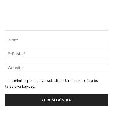
Yorum:
İsi
E-
Pos
Web
Ismimi, e-postamı ve web sitemi bir dahaki sefere bu
tarayıcıya kaydet.