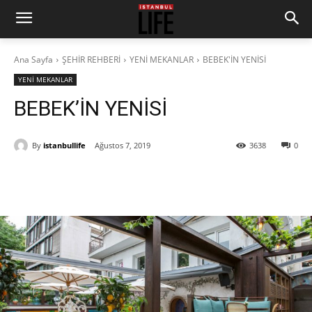
Ana Sayfa
ŞEHİR REHBERİ
YENİ MEKANLAR
BEBEK'İN YENİSİ
YENİ MEKANLAR
BEBEK’İN YENİSİ
By
istanbullife
Ağustos 7, 2019
3638
0