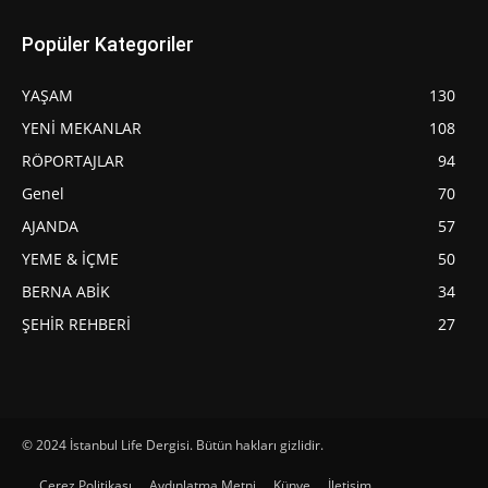
Popüler Kategoriler
YAŞAM
130
YENİ MEKANLAR
108
RÖPORTAJLAR
94
Genel
70
AJANDA
57
YEME & İÇME
50
BERNA ABİK
34
ŞEHİR REHBERİ
27
© 2024 İstanbul Life Dergisi. Bütün hakları gizlidir.
Çerez Politikası
Aydınlatma Metni
Künye
İletişim